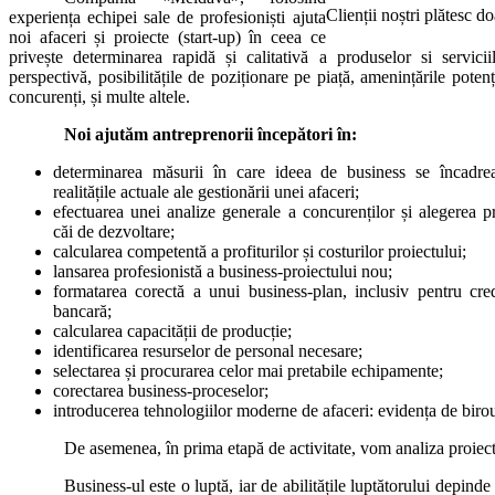
Clienții noștri plătesc do
experiența echipei sale de profesioniști ajuta
noi afaceri și proiecte (start-up) în ceea ce
privește determinarea rapidă și calitativă a produselor si servicii
perspectivă, posibilitățile de poziționare pe piață, amenințările potenț
concurenți, și multe altele.
Noi ajutăm antreprenorii începători în:
determinarea măsurii în care ideea de business se încadre
realitățile actuale ale gestionării unei afaceri;
efectuarea unei analize generale a concurenților și alegerea pr
căi de dezvoltare;
calcularea competentă a profiturilor și costurilor proiectului;
lansarea profesionistă a business-proiectului nou;
formatarea corectă a unui business-plan, inclusiv pentru cred
bancară;
calcularea capacității de producție;
identificarea resurselor de personal necesare;
selectarea și procurarea celor mai pretabile echipamente;
corectarea business-proceselor;
introducerea tehnologiilor moderne de afaceri: evidența de birou,
De asemenea, în prima etapă de activitate, vom analiza proiectu
Business-ul este o luptă, iar de abilitățile luptătorului depind