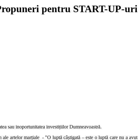
Propuneri pentru START-UP-uri
atea sau inoportunitatea investițiilor Dumneavoastră.
n ale artelor marțiale - "O luptă câștigată – este o luptă care nu a avut