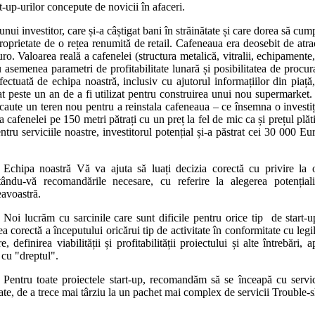
t-up-urilor concepute de novicii în afaceri.
nui investitor, care și-a câștigat bani în străinătate și care dorea să cu
oprietate de o rețea renumită de retail. Cafeneaua era deosebit de atract
. Valoarea reală a cafenelei (structura metalică, vitralii, echipamente,
asemenea parametri de profitabilitate lunară și posibilitatea de procura
efectuată de echipa noastră, inclusiv cu ajutorul informațiilor din piaț
at peste un an de a fi utilizat pentru construirea unui nou supermarket. 
caute un teren nou pentru a reinstala cafeneaua – ce însemna o investiți
cafenelei pe 150 metri pătrați cu un preț la fel de mic ca și prețul plă
ru serviciile noastre, investitorul potențial și-a păstrat cei 30 000 Euro
Echipa noastră Vă va ajuta să luați decizia corectă cu privire la o
tându-vă recomandările necesare, cu referire la alegerea potențiali
voastră.
Noi lucrăm cu sarcinile care sunt dificile pentru orice tip de start-
a corectă a începutului oricărui tip de activitate în conformitate cu legi
e, definirea viabilității și profitabilității proiectului și alte întrebăr
 cu "dreptul".
Pentru toate proiectele start-up, recomandăm să se înceapă cu servi
ate, de a trece mai târziu la un pachet mai complex de servicii Trouble-