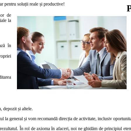
ar pentru soluții reale și productive!
lor de
iale la
ază în
opriei
itarea
 depozit și altele.
l la general și vom recomandă direcția de activitate, inclusiv oportunit
e rezultatul. În rol de axioma în afaceri, noi ne ghidăm de principiul eter