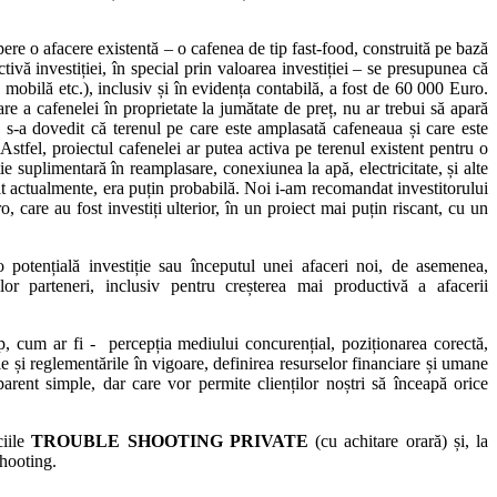
mpere o afacere existentă – o cafenea de tip fast-food, construită pe bază
ivă investiției, în special prin valoarea investiției – se presupunea că
 mobilă etc.), inclusiv și în evidența contabilă, a fost de 60 000 Euro.
re a cafenelei în proprietate la jumătate de preț, nu ar trebui să apară
ă, s-a dovedit că terenul pe care este amplasată cafeneaua și care este
Astfel, proiectul cafenelei ar putea activa pe terenul existent pentru o
e suplimentară în reamplasare, conexiunea la apă, electricitate, și alte
tit actualmente, era puțin probabilă. Noi i-am recomandat investitorului
, care au fost investiți ulterior, în un proiect mai puțin riscant, cu un
 potențială investiție sau începutul unei afaceri noi, de asemenea,
lor parteneri, inclusiv pentru creșterea mai productivă a afacerii
up, cum ar fi - percepția mediului concurențial, poziționarea corectă,
le și reglementările în vigoare, definirea resurselor financiare și umane
i, aparent simple, dar care vor permite clienților noștri să înceapă orice
ciile
TROUBLE SHOOTING PRIVATE
(cu achitare orară) și, la
shooting.