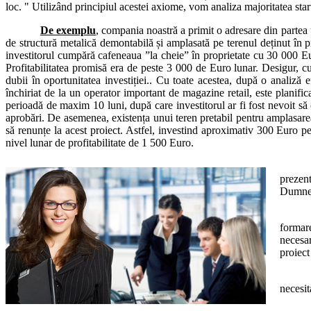
loc. " Utilizând principiul acestei axiome, vom analiza majoritatea star
De exemplu
, compania noastră a primit o adresare din partea u
de structură metalică demontabilă și amplasată pe terenul deținut în pr
investitorul cumpără cafeneaua ”la cheie” în proprietate cu 30 000 Euro
Profitabilitatea promisă era de peste 3 000 de Euro lunar. Desigur, cu 
dubii în oportunitatea investiției.. Cu toate acestea, după o analiză 
închiriat de la un operator important de magazine retail, este planific
perioadă de maxim 10 luni, după care investitorul ar fi fost nevoit să 
aprobări. De asemenea, existența unui teren pretabil pentru amplasarea 
să renunțe la acest proiect. Astfel, investind aproximativ 300 Euro pent
nivel lunar de profitabilitate de 1 500 Euro.
prezen
Dumnea
formare
necesar
proiect
necesit