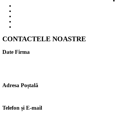
CONTACTELE NOASTRE
Date Firma
MELDAVA S.R.L.
CUI 49614267
ROONRC.J2024003472402
Adresa Poștală
061185, România, București, Sectorul 6, strada Aleea Zorelelor Nr. 4
Telefon și E-mail
+40726861818
info@meldava.com