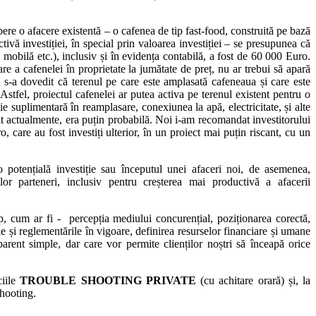
mpere o afacere existentă – o cafenea de tip fast-food, construită pe bază
ivă investiției, în special prin valoarea investiției – se presupunea că
 mobilă etc.), inclusiv și în evidența contabilă, a fost de 60 000 Euro.
re a cafenelei în proprietate la jumătate de preț, nu ar trebui să apară
ă, s-a dovedit că terenul pe care este amplasată cafeneaua și care este
Astfel, proiectul cafenelei ar putea activa pe terenul existent pentru o
e suplimentară în reamplasare, conexiunea la apă, electricitate, și alte
tit actualmente, era puțin probabilă. Noi i-am recomandat investitorului
, care au fost investiți ulterior, în un proiect mai puțin riscant, cu un
 potențială investiție sau începutul unei afaceri noi, de asemenea,
lor parteneri, inclusiv pentru creșterea mai productivă a afacerii
up, cum ar fi - percepția mediului concurențial, poziționarea corectă,
le și reglementările în vigoare, definirea resurselor financiare și umane
i, aparent simple, dar care vor permite clienților noștri să înceapă orice
ciile
TROUBLE SHOOTING PRIVATE
(cu achitare orară) și, la
shooting.