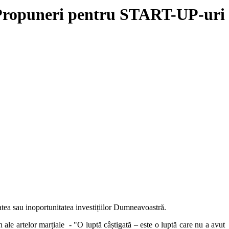
Propuneri pentru START-UP-uri
atea sau inoportunitatea investițiilor Dumneavoastră.
n ale artelor marțiale - "O luptă câștigată – este o luptă care nu a avut