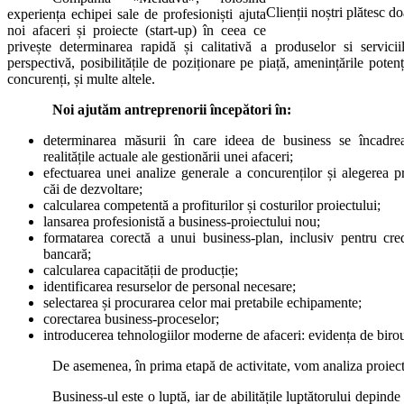
Clienții noștri plătesc do
experiența echipei sale de profesioniști ajuta
noi afaceri și proiecte (start-up) în ceea ce
privește determinarea rapidă și calitativă a produselor si servicii
perspectivă, posibilitățile de poziționare pe piață, amenințările potenț
concurenți, și multe altele.
Noi ajutăm antreprenorii începători în:
determinarea măsurii în care ideea de business se încadre
realitățile actuale ale gestionării unei afaceri;
efectuarea unei analize generale a concurenților și alegerea pr
căi de dezvoltare;
calcularea competentă a profiturilor și costurilor proiectului;
lansarea profesionistă a business-proiectului nou;
formatarea corectă a unui business-plan, inclusiv pentru cred
bancară;
calcularea capacității de producție;
identificarea resurselor de personal necesare;
selectarea și procurarea celor mai pretabile echipamente;
corectarea business-proceselor;
introducerea tehnologiilor moderne de afaceri: evidența de birou,
De asemenea, în prima etapă de activitate, vom analiza proiectu
Business-ul este o luptă, iar de abilitățile luptătorului depind