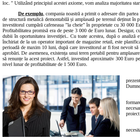
loc. " Utilizând principiul acestei axiome, vom analiza majoritatea star
De exemplu
, compania noastră a primit o adresare din partea u
de structură metalică demontabilă și amplasată pe terenul deținut în pr
investitorul cumpără cafeneaua ”la cheie” în proprietate cu 30 000 Euro
Profitabilitatea promisă era de peste 3 000 de Euro lunar. Desigur, cu 
dubii în oportunitatea investiției.. Cu toate acestea, după o analiză 
închiriat de la un operator important de magazine retail, este planific
perioadă de maxim 10 luni, după care investitorul ar fi fost nevoit să 
aprobări. De asemenea, existența unui teren pretabil pentru amplasarea 
să renunțe la acest proiect. Astfel, investind aproximativ 300 Euro pent
nivel lunar de profitabilitate de 1 500 Euro.
prezen
Dumnea
formare
necesar
proiect
necesit