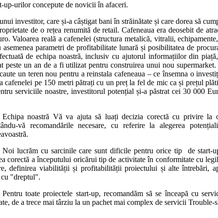
t-up-urilor concepute de novicii în afaceri.
nui investitor, care și-a câștigat bani în străinătate și care dorea să cu
oprietate de o rețea renumită de retail. Cafeneaua era deosebit de atract
. Valoarea reală a cafenelei (structura metalică, vitralii, echipamente,
asemenea parametri de profitabilitate lunară și posibilitatea de procura
efectuată de echipa noastră, inclusiv cu ajutorul informațiilor din piaț
at peste un an de a fi utilizat pentru construirea unui nou supermarket. 
caute un teren nou pentru a reinstala cafeneaua – ce însemna o investiți
cafenelei pe 150 metri pătrați cu un preț la fel de mic ca și prețul plă
ru serviciile noastre, investitorul potențial și-a păstrat cei 30 000 Euro
Echipa noastră Vă va ajuta să luați decizia corectă cu privire la o
tându-vă recomandările necesare, cu referire la alegerea potențiali
voastră.
Noi lucrăm cu sarcinile care sunt dificile pentru orice tip de start-
a corectă a începutului oricărui tip de activitate în conformitate cu legi
e, definirea viabilității și profitabilității proiectului și alte întrebăr
 cu "dreptul".
Pentru toate proiectele start-up, recomandăm să se înceapă cu servi
ate, de a trece mai târziu la un pachet mai complex de servicii Trouble-