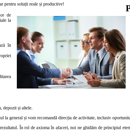
ar pentru soluții reale și productive!
lor de
iale la
ază în
opriei
itarea
 depozit și altele.
l la general și vom recomandă direcția de activitate, inclusiv oportunit
e rezultatul. În rol de axioma în afaceri, noi ne ghidăm de principiul eter