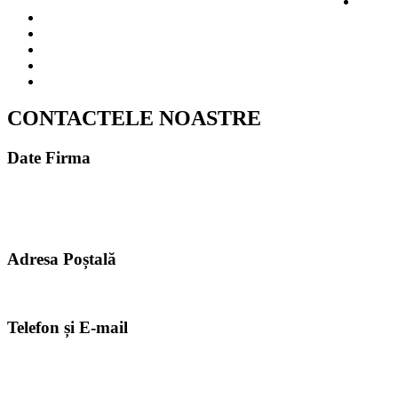
CONTACTELE NOASTRE
Date Firma
MELDAVA S.R.L.
CUI 49614267
ROONRC.J2024003472402
Adresa Poștală
061185, România, București, Sectorul 6, strada Aleea Zorelelor Nr. 4
Telefon și E-mail
+40726861818
info@meldava.com