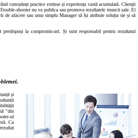
ând cunoștințe practice extinse și experiența vastă acumulată. Clienții
at Trouble-shooter nu va publica sau promova rezultatele muncii sale. El
 de afacere sau unui simplu Manager să își atribuie soluția sie și să
t predispuși la compromis-uri. Și sunt responsabil pentru rezultatul
oblemei.
tanță și
ultanții
ilității
ată "din
ooter-ul
bră. Ca
rezultat