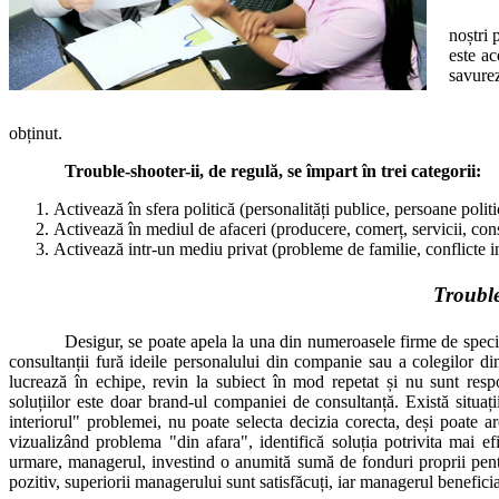
noștri 
este ac
savurez
obținut.
Trouble-shooter-ii, de regulă, se împart în trei categorii:
Activează în sfera politică (personalități publice, persoane politic
Activează în mediul de afaceri (producere, comerț, servicii, consi
Activează intr-un mediu privat (probleme de familie, conflicte in
Trouble
Desigur, se poate apela la una din numeroasele firme de special
consultanții fură ideile personalului din companie sau a colegilor din 
lucrează în echipe, revin la subiect în mod repetat și nu sunt respo
soluțiilor este doar brand-ul companiei de consultanță. Există situa
interiorul" problemei, nu poate selecta decizia corecta, deși poate ar
vizualizând problema "din afara", identifică soluția potrivita mai 
urmare, managerul, investind o anumită sumă de fonduri proprii pentru
pozitiv, superiorii managerului sunt satisfăcuți, iar managerul benefici