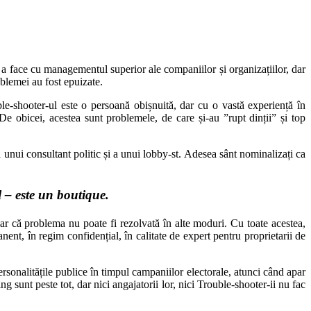
 de a face cu managementul superior ale companiilor și organizațiilor, dar
oblemei au fost epuizate.
ble-shooter-ul este o persoană obișnuită, dar cu o vastă experiență în
 De obicei, acestea sunt problemele, de care și-au ”rupt dinții” și top
 unui consultant politic și a unui lobby-st. Adesea sânt nominalizați ca
 – este un boutique.
ar că problema nu poate fi rezolvată în alte moduri. Cu toate acestea,
ent, în regim confidențial, în calitate de expert pentru proprietarii de
 personalitățile publice în timpul campaniilor electorale, atunci când apar
g sunt peste tot, dar nici angajatorii lor, nici Trouble-shooter-ii nu fac