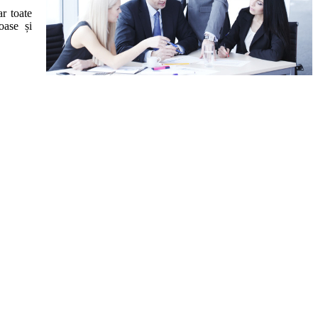
ar toate
oase și