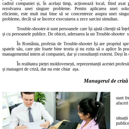
cadrul companiei și, în același timp, acționează local, fiind axat 
rezolvarea unei singure probleme. Pentru aplicarea unei soluț
eficiente, este mult mai bine să se concentreze asupra unei singu
probleme, decât să se încerce executarea a zece sarcini simultan.
Trouble-shooter-ii sunt persoanele care își ajută clienții să înț
și cu persoanele publice. De obicei, adresarea la un Trouble-shooter se
În România, profesia de Trouble-shooter își are propriul spec
spatele său, care știe foarte bine teoria și nu ezita să o aplice în p
managementul intern al companiei, dar și consultanții externi. Deși în c
În realitatea pieței moldovenești, reprezentanții acestei profe
și manageri de criză, dar nu este chiar așa.
Managerul de criză 
sunt fr
afaceri
situați
publice