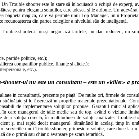
Un Trouble-shooter este în stare să înlocuiască o echipă de experți, av
plătesc pentru eleganța soluțiilor, care adesea și le atribuie. Un adevăr
ea baghetă magică, care va permite unui Top Manager, unui Proprietarii
e recunoașterea din partea colegilor a nivelului său de inteligență.
Trouble-shooter-ii nu-și negociază tarifele, nu dau reduceri, nu sun
e, partide politice, etc.);
lierea companiilor publice, finanțe și altele.);
terpersonale, etc.).
-shooter-ul nu este un consultant – este un «killer» a pr
itate în consultanță, prezente pe piață. De multe ori, firmele de consul
străinătate și le înserează în propriile materiale prezentaționale. Cons
nsabili de implementarea soluțiilor propuse. Garantul mitic al aplicab
ții în care managerul de talie medie sau de top, având o viziune limit
e deja soluția corectă, în multitudinea de soluții analizate. Trouble-sh
eficient și mai rapid decât managerul, rămânând în același timp în um
 serviciile unui Trouble-shooter, primește o soluție, care duce la un 
ază de o primă sau chiar o avansare pe scara ierarhică.