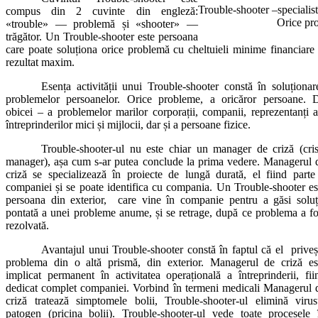
Trouble-shooter –specialis
compus din 2 cuvinte din engleză:
Orice pro
«trouble» — problemă și «shooter» —
trăgător. Un Trouble-shooter este persoana
care poate soluționa orice problemă cu cheltuieli minime financiare 
rezultat maxim.
Esența activității unui Trouble-shooter constă în soluționar
problemelor persoanelor. Orice probleme, a oricăror persoane. 
obicei – a problemelor marilor corporații, companii, reprezentanți a
întreprinderilor mici și mijlocii, dar și a persoane fizice.
Trouble-shooter-ul nu este chiar un manager de criză (cris
manager), așa cum s-ar putea conclude la prima vedere. Managerul 
criză se specializează în proiecte de lungă durată, el fiind parte
companiei și se poate identifica cu compania. Un Trouble-shooter es
persoana din exterior, care vine în companie pentru a găsi soluț
pontată a unei probleme anume, și se retrage, după ce problema a fo
rezolvată.
Avantajul unui Trouble-shooter constă în faptul că el priveș
problema din o altă prismă, din exterior. Managerul de criză es
implicat permanent în activitatea operațională a întreprinderii, fii
dedicat complet companiei. Vorbind în termeni medicali Managerul 
criză tratează simptomele bolii, Trouble-shooter-ul elimină virus
patogen (pricina bolii). Trouble-shooter-ul vede toate procesele 