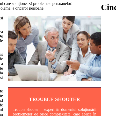
tul care soluționează problemele persoanelor!
Cin
bleme, a oricăror persoane.
și
ea
De
le
is
de
 a
te
ia
st
te
te
TROUBLE-SHOOTER
nd
de
Trouble-shooter – expert în domeniul soluționării
ul
problemelor de orice complexitate, care aplică în
în