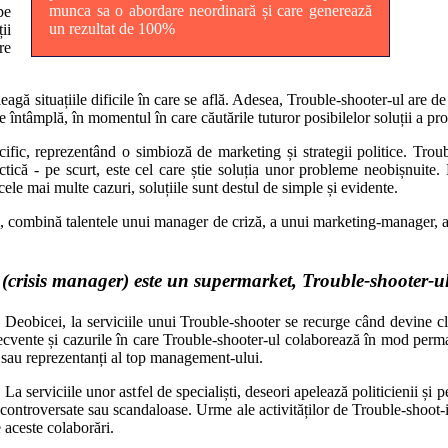
munca sa o abordare neordinară și care generează
pe
un rezultat de 100%
ii
re
eleagă situațiile dificile în care se află. Adesea, Trouble-shooter-ul are
 întâmplă, în momentul în care căutările tuturor posibilelor soluții a pr
ific, reprezentând o simbioză de marketing și strategii politice. Trou
ractică - pe scurt, este cel care știe soluția unor probleme neobișnuite.
ele mai multe cazuri, soluțiile sunt destul de simple și evidente.
sii, combină talentele unui manager de criză, a unui marketing-manager, a
(crisis manager) este un supermarket, Trouble-shooter-ul
Deobicei, la serviciile unui Trouble-shooter se recurge când devine cl
ecvente și cazurile în care Trouble-shooter-ul colaborează în mod perman
 sau reprezentanți al top management-ului.
La serviciile unor astfel de specialiști, deseori apelează politicienii și
i controversate sau scandaloase. Urme ale activităților de Trouble-shoot-in
 aceste colaborări.