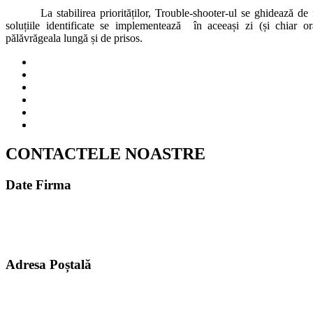
La stabilirea priorităților, Trouble-shooter-ul se ghidează de 
soluțiile identificate se implementează în aceeași zi (și chiar or
pălăvrăgeala lungă și de prisos.
CONTACTELE NOASTRE
Date Firma
MELDAVA S.R.L.
CUI 49614267
ROONRC.J2024003472402
Adresa Poștală
061185, România, București, Sectorul 6, strada Aleea Zorelelor Nr. 4