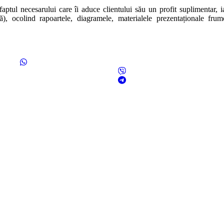
faptul necesarului care îi aduce clientului său un profit suplimentar, i
ă), ocolind rapoartele, diagramele, materialele prezentaționale frum
, Bloc M13, Scara 1, Etaj 5, Apartament 32