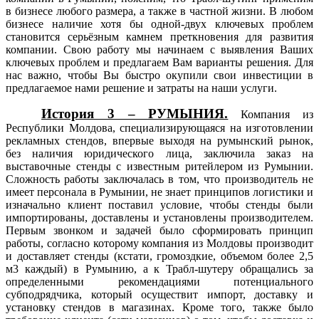
в бизнесе любого размера, а также в частной жизни. В любом
бизнесе наличие хотя бы одной-двух ключевых проблем
становится серьёзным камнем преткновения для развития
компании. Свою работу мы начинаем с выявления Ваших
ключевых проблем и предлагаем Вам варианты решения. Для
нас важно, чтобы Вы быстро окупили свои инвестиции в
предлагаемое нами решение и затраты на наши услуги.
История 3 – РУМЫНИЯ.
Компания из
Республики Молдова, специализирующаяся на изготовлении
рекламных стендов, впервые выходя на румынский рынок,
без наличия юридического лица, заключила заказ на
выставочные стенды с известным ритейлером из Румынии.
Сложность работы заключалась в том, что производитель не
имеет персонала в Румынии, не знает принципов логистики и
изначально клиент поставил условие, чтобы стенды были
импортированы, доставлены и установлены производителем.
Первым звонком и задачей было сформировать принцип
работы, согласно которому компания из Молдовы производит
и доставляет стенды (кстати, громоздкие, объемом более 2,5
м3 каждый) в Румынию, а к Трабл-шутеру обращались за
определенными рекомендациями потенциального
субподрядчика, который осуществит импорт, доставку и
установку стендов в магазинах. Кроме того, также было