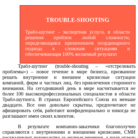
TROUBLE-SHOOTING
Трабл-шутинг - экспертная услуга, в области
решения проблем любой сложности,
определяющаяся применением неординарного
подхода к сложным ситуациям и
обеспечивающая 100% желаемый результат
Трабл-шутинг (trouble-shouting – «отстреливать
проблемы») – новое течение в мире бизнеса, призванное
решать внутренние и внешние кризисные ситуации
компаний, фирм и частных лиц, без привлечения стороннего
внимания. На сегодняшний день в мире насчитывается не
более 100 высокопрофессиональных специалистов в области
Трабл-шутинга. В странах Европейского Союза их меньше
двадцати. Все они довольно скрытны, предпочитают не
афишировать себя, работают конфиденциально и никогда не
разглашают имен своих клиентов.
В результате компании-заказчики благополучно
справляются с внутренними и внешними кризисами, СМИ
расхваливают руководство за мудрые решения, а пиар-отделу