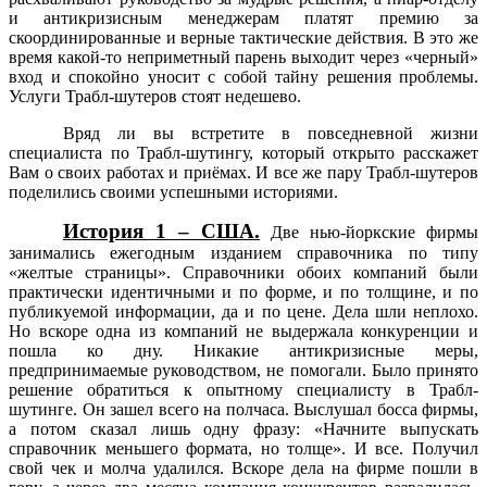
и антикризисным менеджерам платят премию за
скоординированные и верные тактические действия. В это же
время какой-то неприметный парень выходит через «черный»
вход и спокойно уносит с собой тайну решения проблемы.
Услуги Трабл-шутеров стоят недешево.
Вряд ли вы встретите в повседневной жизни
специалиста по Трабл-шутингу, который открыто расскажет
Вам о своих работах и приёмах. И все же пару Трабл-шутеров
поделились своими успешными историями.
История 1 – США.
Две нью-йоркские фирмы
занимались ежегодным изданием справочника по типу
«желтые страницы». Справочники обоих компаний были
практически идентичными и по форме, и по толщине, и по
публикуемой информации, да и по цене. Дела шли неплохо.
Но вскоре одна из компаний не выдержала конкуренции и
пошла ко дну. Никакие антикризисные меры,
предпринимаемые руководством, не помогали. Было принято
решение обратиться к опытному специалисту в Трабл-
шутинге. Он зашел всего на полчаса. Выслушал босса фирмы,
а потом сказал лишь одну фразу: «Начните выпускать
справочник меньшего формата, но толще». И все. Получил
свой чек и молча удалился. Вскоре дела на фирме пошли в