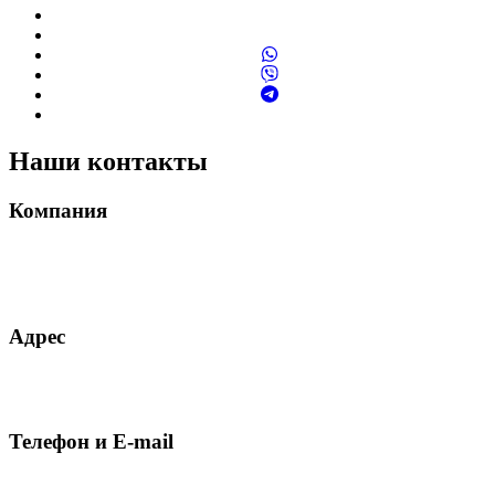
Наши контакты
Компания
MELDAVA S.R.L.
CUI 49614267
ROONRC.J2024003472402
Адрес
Румыния, 061185, г. Бухарест, сектор 6, ул. Аллея Зорелелор, д.
4, блок M13, подъезд 1, этаж 5, квартира 32
Телефон и E-mail
+40726861818