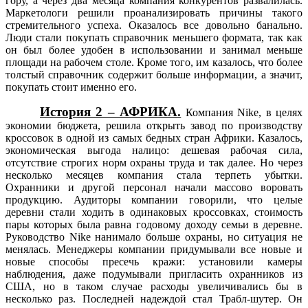
гору, а через два месяца компания конкурентов развалилась.
Маркетологи решили проанализировать причины такого
стремительного успеха. Оказалось все довольно банально.
Люди стали покупать справочник меньшего формата, так как
он был более удобен в использовании и занимал меньше
площади на рабочем столе. Кроме того, им казалось, что более
толстый справочник содержит больше информации, а значит,
покупать стоит именно его.
История 2 – АФРИКА.
Компания Nike, в целях
экономии бюджета, решила открыть завод по производству
кроссовок в одной из самых бедных стран Африки. Казалось,
экономическая выгода налицо: дешевая рабочая сила,
отсутствие строгих норм охраны труда и так далее. Но через
несколько месяцев компания стала терпеть убытки.
Охранники и другой персонал начали массово воровать
продукцию. Аудиторы компании говорили, что целые
деревни стали ходить в одинаковых кроссовках, стоимость
пары которых была равна годовому доходу семьи в деревне.
Руководство Nike нанимало больше охраны, но ситуация не
менялась. Менеджеры компании придумывали все новые и
новые способы пресечь кражи: установили камеры
наблюдения, даже подумывали пригласить охранников из
США, но в таком случае расходы увеличивались бы в
несколько раз. Последней надеждой стал Трабл-шутер. Он