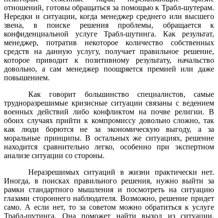
отношений, готовы обращаться за помощью к Трабл-шутерам.
Нередки и ситуации, когда менеджер среднего или высшего
звена, в поиске решения проблемы, обращается к
конфиденциальной услуге Трабл-шутинга. Как результат,
менеджер, потратив некоторое количество собственных
средств на данную услугу, получает правильное решение,
которое приводит к позитивному результату, начальство
довольно, а сам менеджер поощряется премией или даже
повышением.
Как говорит большинство специалистов, самые
трудноразрешимые кризисные ситуации связаны с ведением
военных действий либо конфликтом на почве религии. В
обоих случаях прийти к компромиссу довольно сложно, так
как люди борются не за экономическую выгоду, а за
моральные принципы. В остальных же ситуациях, решение
находится сравнительно легко, особенно при экспертном
анализе ситуации со стороны.
Неразрешимых ситуаций в жизни практически нет.
Иногда, в поисках правильного решения, нужно выйти за
рамки стандартного мышления и посмотреть на ситуацию
глазами стороннего наблюдателя. Возможно, решение придет
само. А если нет, то за советом можно обратиться к услуге
Трабл-шутинга. Она поможет найти выход из ситуации,