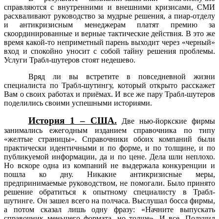
справляются с внутренними и внешними кризисами, СМИ
расхваливают руководство за мудрые решения, а пиар-отделу
и антикризисным менеджерам платят премию за
скоординированные и верные тактические действия. В это же
время какой-то неприметный парень выходит через «черный»
вход и спокойно уносит с собой тайну решения проблемы.
Услуги Трабл-шутеров стоят недешево.
Вряд ли вы встретите в повседневной жизни
специалиста по Трабл-шутингу, который открыто расскажет
Вам о своих работах и приёмах. И все же пару Трабл-шутеров
поделились своими успешными историями.
История 1 – США.
Две нью-йоркские фирмы
занимались ежегодным изданием справочника по типу
«желтые страницы». Справочники обоих компаний были
практически идентичными и по форме, и по толщине, и по
публикуемой информации, да и по цене. Дела шли неплохо.
Но вскоре одна из компаний не выдержала конкуренции и
пошла ко дну. Никакие антикризисные меры,
предпринимаемые руководством, не помогали. Было принято
решение обратиться к опытному специалисту в Трабл-
шутинге. Он зашел всего на полчаса. Выслушал босса фирмы,
а потом сказал лишь одну фразу: «Начните выпускать
справочник меньшего формата, но толще». И все. Получил