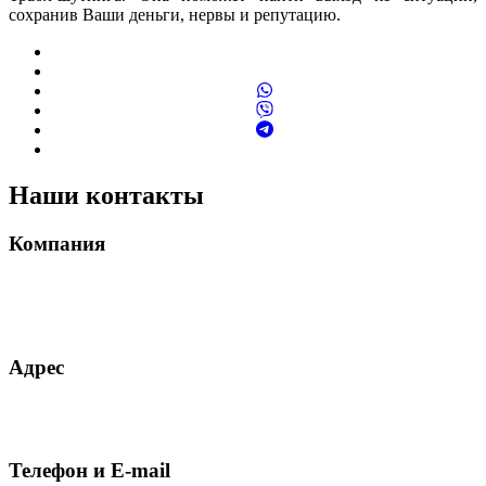
сохранив Ваши деньги, нервы и репутацию.
Наши контакты
Компания
MELDAVA S.R.L.
CUI 49614267
ROONRC.J2024003472402
Адрес
Румыния, 061185, г. Бухарест, сектор 6, ул. Аллея Зорелелор, д.
4, блок M13, подъезд 1, этаж 5, квартира 32
Телефон и E-mail