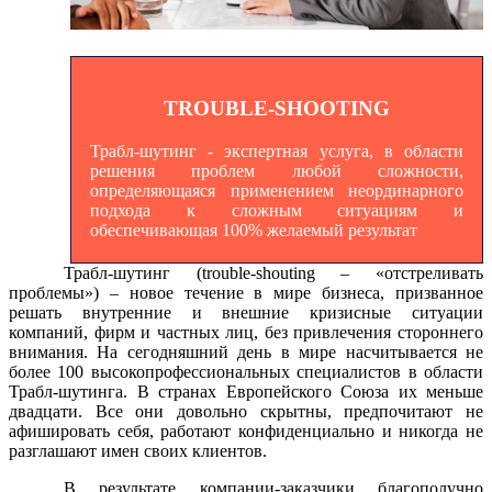
TROUBLE-SHOOTING
Трабл-шутинг - экспертная услуга, в области
решения проблем любой сложности,
определяющаяся применением неординарного
подхода к сложным ситуациям и
обеспечивающая 100% желаемый результат
Трабл-шутинг (trouble-shouting – «отстреливать
проблемы») – новое течение в мире бизнеса, призванное
решать внутренние и внешние кризисные ситуации
компаний, фирм и частных лиц, без привлечения стороннего
внимания. На сегодняшний день в мире насчитывается не
более 100 высокопрофессиональных специалистов в области
Трабл-шутинга. В странах Европейского Союза их меньше
двадцати. Все они довольно скрытны, предпочитают не
афишировать себя, работают конфиденциально и никогда не
разглашают имен своих клиентов.
В результате компании-заказчики благополучно