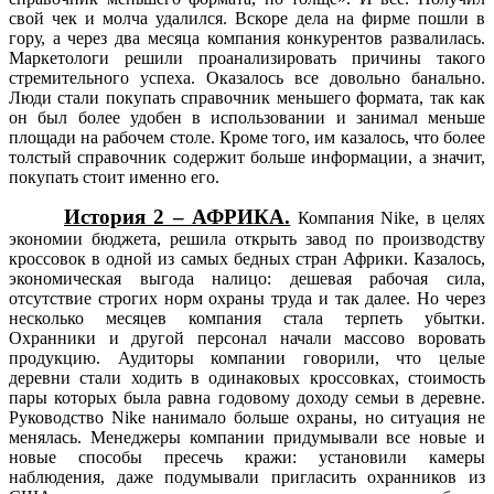
свой чек и молча удалился. Вскоре дела на фирме пошли в
гору, а через два месяца компания конкурентов развалилась.
Маркетологи решили проанализировать причины такого
стремительного успеха. Оказалось все довольно банально.
Люди стали покупать справочник меньшего формата, так как
он был более удобен в использовании и занимал меньше
площади на рабочем столе. Кроме того, им казалось, что более
толстый справочник содержит больше информации, а значит,
покупать стоит именно его.
История 2 – АФРИКА.
Компания Nike, в целях
экономии бюджета, решила открыть завод по производству
кроссовок в одной из самых бедных стран Африки. Казалось,
экономическая выгода налицо: дешевая рабочая сила,
отсутствие строгих норм охраны труда и так далее. Но через
несколько месяцев компания стала терпеть убытки.
Охранники и другой персонал начали массово воровать
продукцию. Аудиторы компании говорили, что целые
деревни стали ходить в одинаковых кроссовках, стоимость
пары которых была равна годовому доходу семьи в деревне.
Руководство Nike нанимало больше охраны, но ситуация не
менялась. Менеджеры компании придумывали все новые и
новые способы пресечь кражи: установили камеры
наблюдения, даже подумывали пригласить охранников из