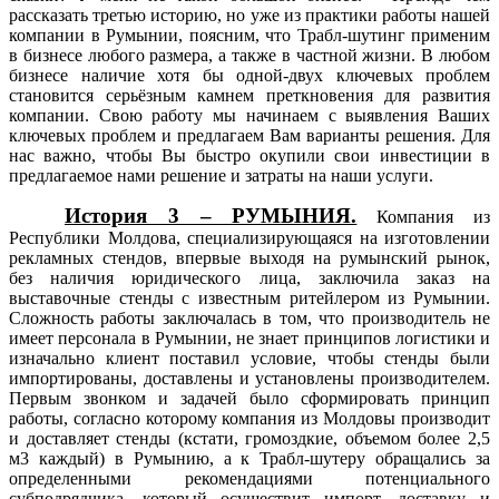
рассказать третью историю, но уже из практики работы нашей
компании в Румынии, поясним, что Трабл-шутинг применим
в бизнесе любого размера, а также в частной жизни. В любом
бизнесе наличие хотя бы одной-двух ключевых проблем
становится серьёзным камнем преткновения для развития
компании. Свою работу мы начинаем с выявления Ваших
ключевых проблем и предлагаем Вам варианты решения. Для
нас важно, чтобы Вы быстро окупили свои инвестиции в
предлагаемое нами решение и затраты на наши услуги.
История 3 – РУМЫНИЯ.
Компания из
Республики Молдова, специализирующаяся на изготовлении
рекламных стендов, впервые выходя на румынский рынок,
без наличия юридического лица, заключила заказ на
выставочные стенды с известным ритейлером из Румынии.
Сложность работы заключалась в том, что производитель не
имеет персонала в Румынии, не знает принципов логистики и
изначально клиент поставил условие, чтобы стенды были
импортированы, доставлены и установлены производителем.
Первым звонком и задачей было сформировать принцип
работы, согласно которому компания из Молдовы производит
и доставляет стенды (кстати, громоздкие, объемом более 2,5
м3 каждый) в Румынию, а к Трабл-шутеру обращались за
определенными рекомендациями потенциального
субподрядчика, который осуществит импорт, доставку и